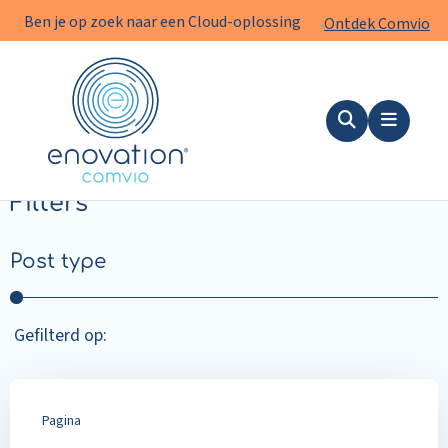
Ben je op zoek naar een Cloud-oplossing
Ontdek Comvio
Cloud
voor de zorg?
Enovation
Comvio
Zoeken
Menu
Filters
Post type
Gefilterd op:
Pagina